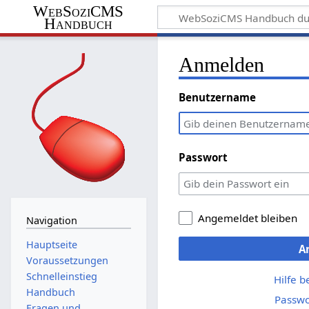
WebSoziCMS
Handbuch
Anmelden
Benutzername
Passwort
Angemeldet bleiben
Navigation
Hauptseite
A
Voraussetzungen
Schnelleinstieg
Hilfe 
Handbuch
Passwo
Fragen und