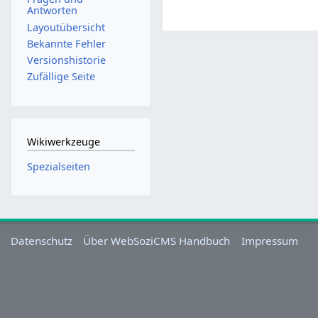
Antworten
Layoutübersicht
Bekannte Fehler
Versionshistorie
Zufällige Seite
Wikiwerkzeuge
Spezialseiten
Datenschutz
Über WebSoziCMS Handbuch
Impressum