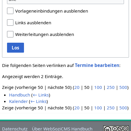
Vorlageneinbindungen ausblenden
Links ausblenden
Weiterleitungen ausblenden
Los
Die folgenden Seiten verlinken auf
Termine bearbeiten
:
Angezeigt werden 2 Einträge.
Zeige (
vorherige 50
|
nächste 50
) (
20
|
50
|
100
|
250
|
500
)
Handbuch
(
← Links
)
Kalender
(
← Links
)
Zeige (
vorherige 50
|
nächste 50
) (
20
|
50
|
100
|
250
|
500
)
Datenschutz
Über WebSoziCMS Handbuch